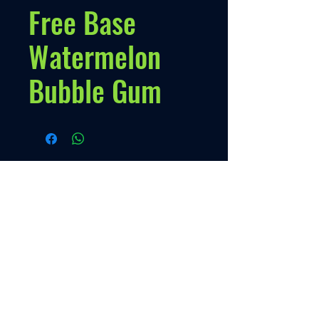
Free Base
Watermelon
Bubble Gum
Políticas
Nuestra Política
Contato
Menú
VENTAS
+595 973 333888
Inicio
Quien somos