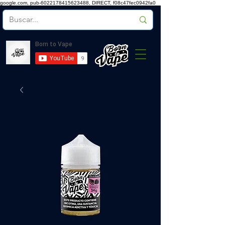
google.com, pub-6022178415623488, DIRECT, f08c47fec0942fa0