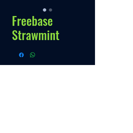
Freebase
Strawmint
Políticas
Nuestra Política
Contato
Menú
VENTAS
+595 973 333888
Inicio
Quien somos
Producto