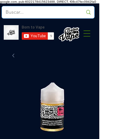
google.com, pub-6022178415623488, DIRECT, f08c47fec0942fa0