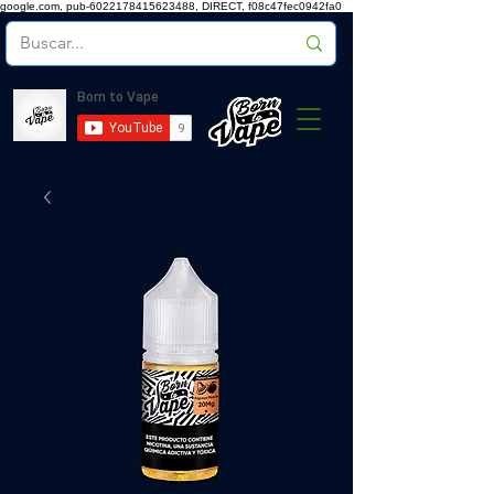
google.com, pub-6022178415623488, DIRECT, f08c47fec0942fa0