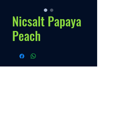
Nicsalt Papaya
Peach
Políticas
Nuestra Política
Contato
Menú
VENTAS
+595 973 333888
Inicio
Quien somos
Producto