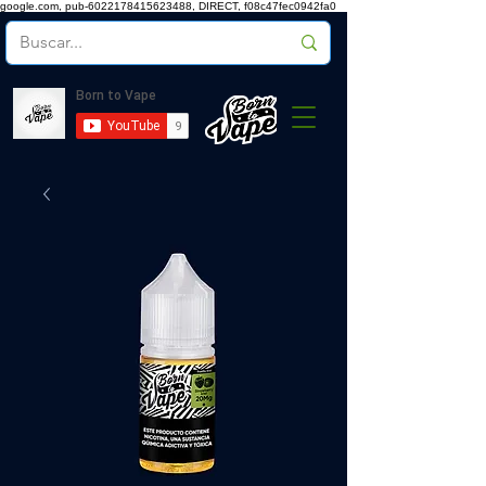
google.com, pub-6022178415623488, DIRECT, f08c47fec0942fa0