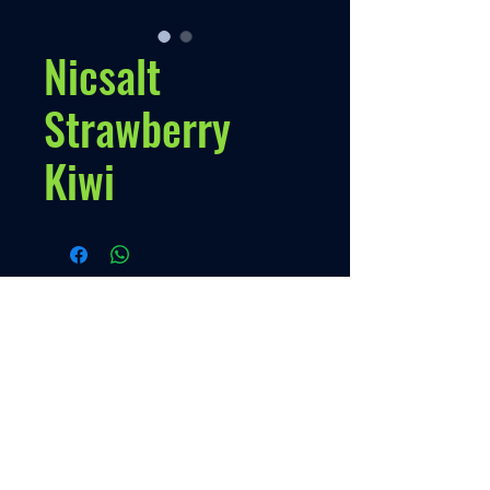
Nicsalt
Strawberry
Kiwi
Políticas
Nuestra Política
Contato
Menú
VENTAS
+595 973 333888
Inicio