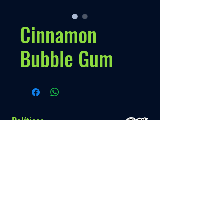
Cinnamon
Bubble Gum
Políticas
Nossa Politica
Contato
Menú
Info.
+595 993 289489
Inicio