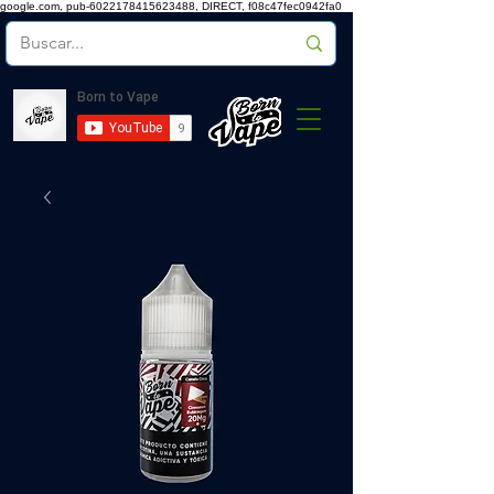
google.com, pub-6022178415623488, DIRECT, f08c47fec0942fa0