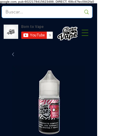
google.com, pub-6022178415623488, DIRECT, f08c47fec0942fa0