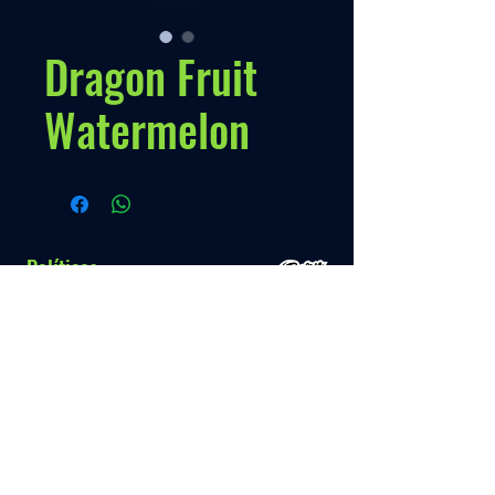
Dragon Fruit
Watermelon
Políticas
Nossa Politica
Contato
Menú
Info.
+595 993 289489
Inicio