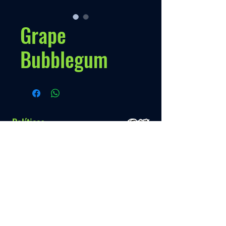
Grape
Bubblegum
Políticas
Nossa Politica
Contato
Menú
Info.
+595 993 289489
Inicio