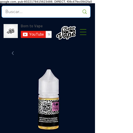
google.com, pub-6022178415623488, DIRECT, f08c47fec0942fa0