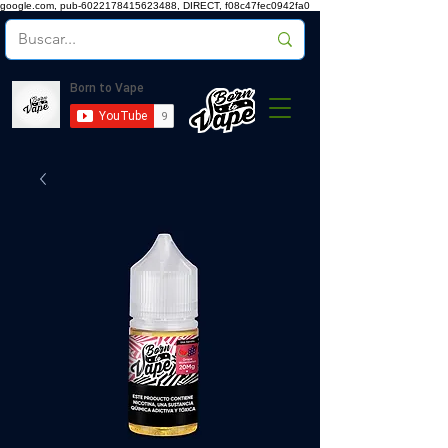
google.com, pub-6022178415623488, DIRECT, f08c47fec0942fa0