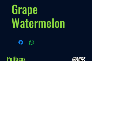
Grape
Watermelon
Políticas
Nossa Politica
Contato
Menú
Info.
+595 993 289489
Inicio
Quem somos
Produto