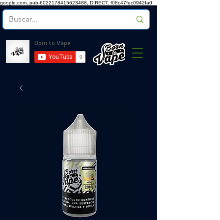
google.com, pub-6022178415623488, DIRECT, f08c47fec0942fa0