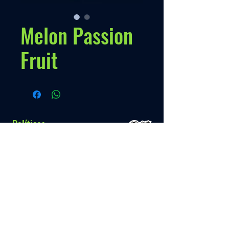
Melon Passion
Fruit
Políticas
Nossa Politica
Contato
Menú
Info.
+595 993 289489
Inicio