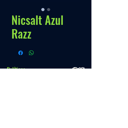
Nicsalt Azul
Razz
Políticas
Nossa Politica
Contato
Menú
Info.
+595 993 289489
Inicio