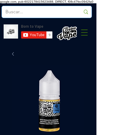
google.com, pub-6022178415623488, DIRECT, f08c47fec0942fa0