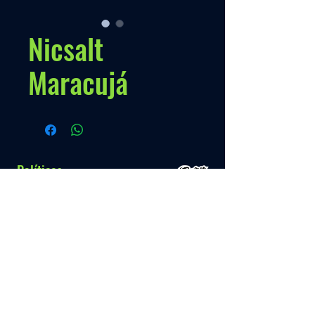
Nicsalt
Maracujá
Políticas
Nossa Politica
Contato
Menú
Info.
+595 993 289489
Inicio