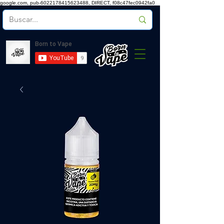
google.com, pub-6022178415623488, DIRECT, f08c47fec0942fa0