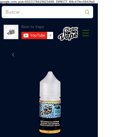
google.com, pub-6022178415623488, DIRECT, f08c47fec0942fa0