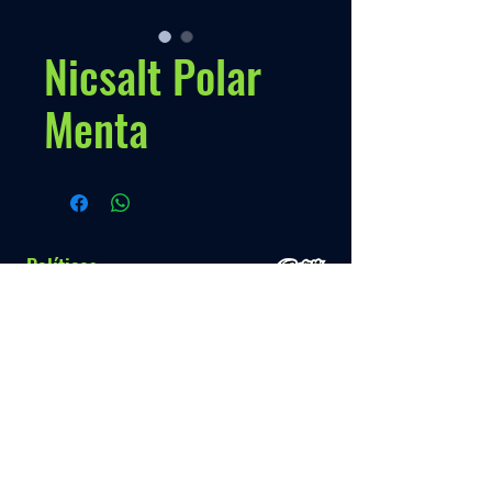
Nicsalt Polar
Menta
Políticas
Nossa Politica
Contato
Menú
Info.
+595 993 289489
Inicio