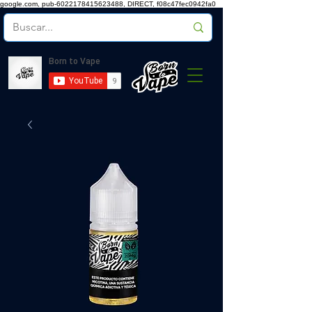
google.com, pub-6022178415623488, DIRECT, f08c47fec0942fa0