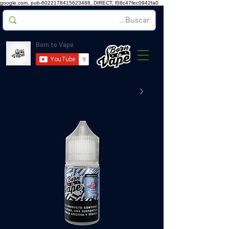
google.com, pub-6022178415623488, DIRECT, f08c47fec0942fa0