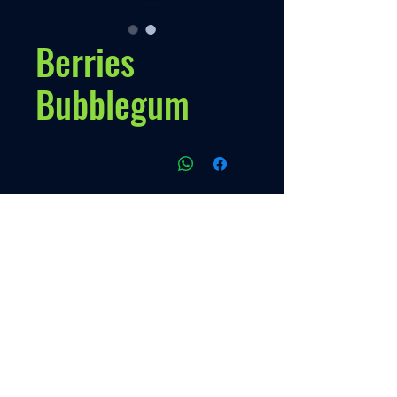
Berries
Bubblegum
سياسات
سياستنا
Contato
اتصال
قائمة طعام
+595 993 289489
البدء
من نحن
منتج