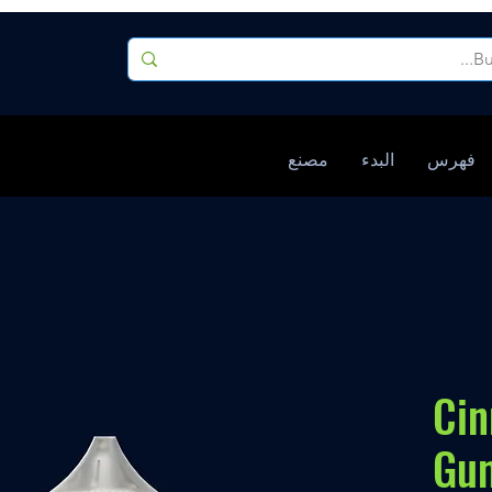
فهرس
البدء
مصنع
Ci
Gu