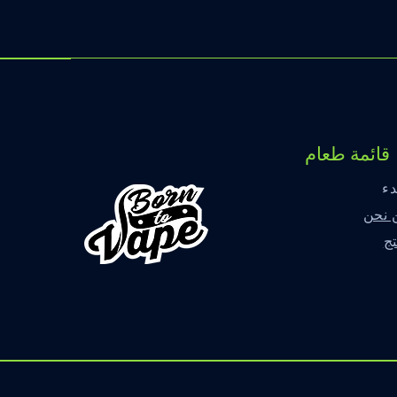
قائمة طعام
دء
 نحن
ج