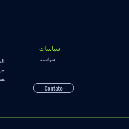
سياسات
سياستنا
الب
من
منت
Contato