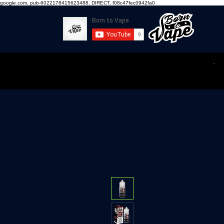
google.com, pub-6022178415623488, DIRECT, f08c47fec0942fa0