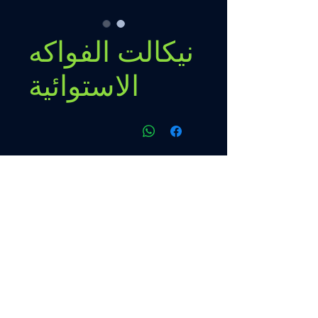
نيكالت الفواكه
الاستوائية
سياسات
سياستنا
Contato
اتصال
قائمة طعام
+595 993 289489
البدء
من نحن
منتج