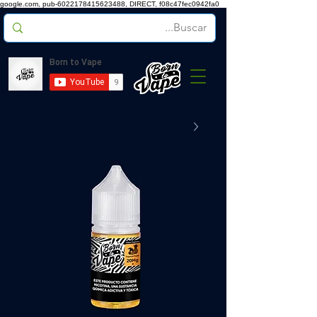
google.com, pub-6022178415623488, DIRECT, f08c47fec0942fa0