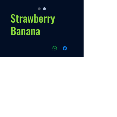
Strawberry
Banana
سياسات
سياستنا
Contato
اتصال
قائمة طعام
+595 993 289489
البدء
من نحن
منتج