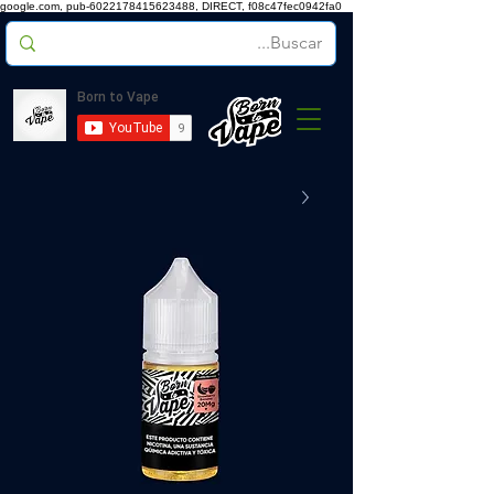
google.com, pub-6022178415623488, DIRECT, f08c47fec0942fa0