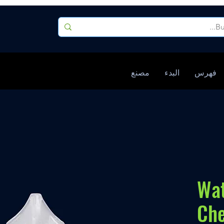
فهرس
البدء
مصنع
Wa
Che