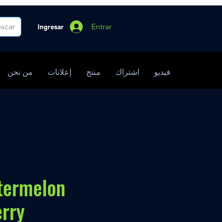
Entrar
Ingresar
فيديو
اشتراك
منتج
إعلانات
من نحن
termelon
rry