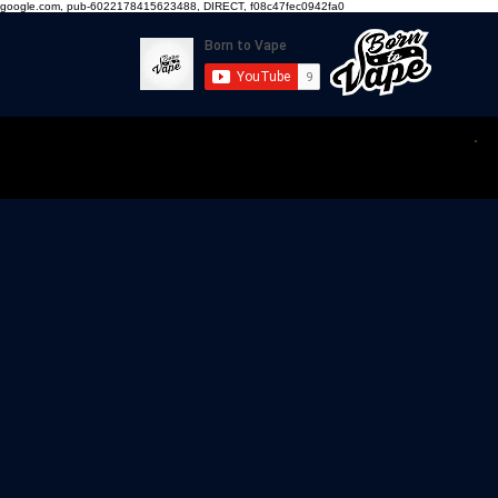
google.com, pub-6022178415623488, DIRECT, f08c47fec0942fa0