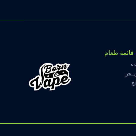
قائمة طعام
دء
 نحن
ج