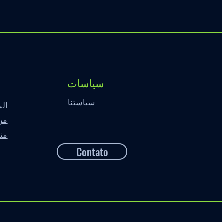
سياسات
سياستنا
الب
من
منت
Contato