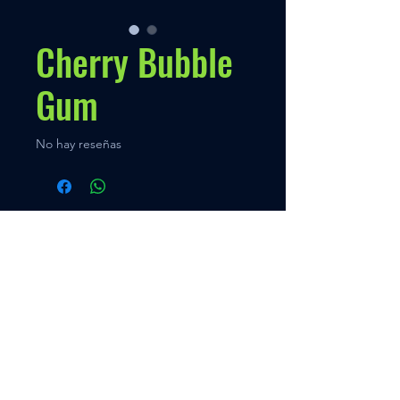
Cherry Bubble
Gum
No hay reseñas
Políticas
Nuestra Política
Contato
Menú
VENTAS
+595 973 333888
Inicio
Quien somos