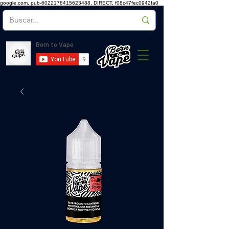
google.com, pub-6022178415623488, DIRECT, f08c47fec0942fa0