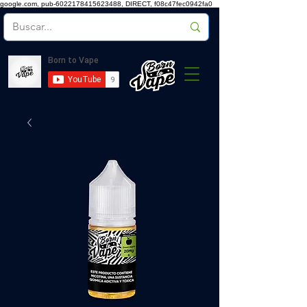
google.com, pub-6022178415623488, DIRECT, f08c47fec0942fa0