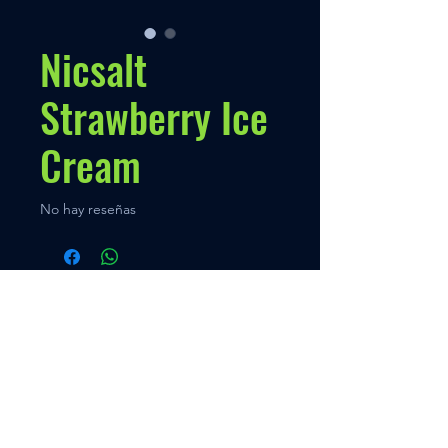
Nicsalt
Strawberry Ice
Cream
No hay reseñas
Políticas
Nuestra Política
Contato
Menú
VENTAS
+595 973 333888