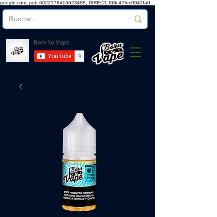
google.com, pub-6022178415623488, DIRECT, f08c47fec0942fa0