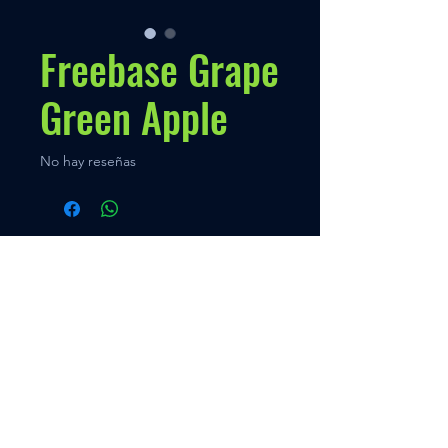
Freebase Grape
Green Apple
No hay reseñas
Políticas
Nuestra Política
Contato
Menú
VENTAS
+595 973 333888
Inicio
Quien somos