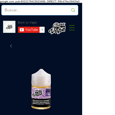
google.com, pub-6022178415623488, DIRECT, f08c47fec0942fa0