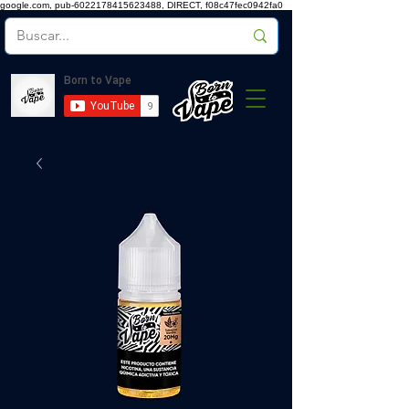
google.com, pub-6022178415623488, DIRECT, f08c47fec0942fa0