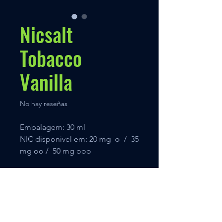
Nicsalt
Tobacco
Vanilla
No hay reseñas
Embalagem: 30 ml
NIC disponivel em: 20 mg o / 35
mg oo / 50 mg ooo
Políticas
Nuestra Política