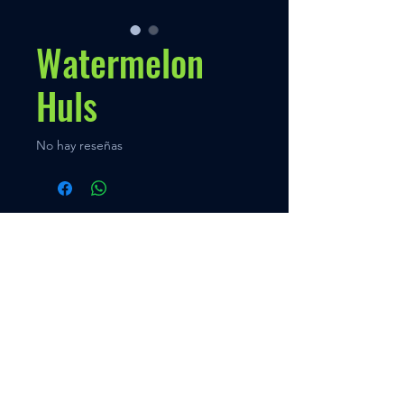
Watermelon
Huls
No hay reseñas
Políticas
Nuestra Política
Contato
Menú
VENTAS
+595 973 333888
Inicio
Quien somos