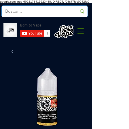
google.com, pub-6022178415623488, DIRECT, f08c47fec0942fa0